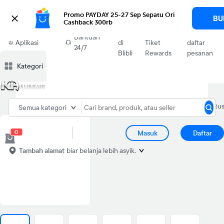
Promo PAYDAY 25-27 Sep Sepatu Ori 
BU
Cashback 300rb
Deskripsi
Ulasan
Diskusi
Rekomendasi
Lapor
Download
Jual
Blibli
Cek
Bantuan
Aplikasi
di
Tiket
daftar
24/7
Blibli
Blibli
Rewards
pesanan
Kategori
Peralatan
Active
Home
Audio
Speaker
Semua kategori
Elektronik
Speaker
0
Masuk
Daftar
Tambah alamat
biar belanja lebih asyik.