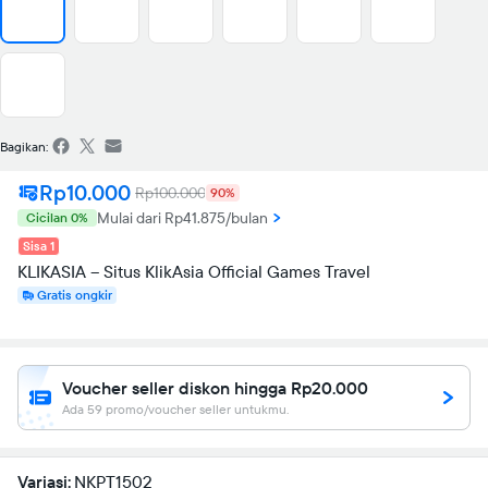
Bagikan:
Rp10.000
Rp100.000
90%
Mulai dari Rp41.875/bulan
Cicilan 0%
Sisa 1
KLIKASIA – Situs KlikAsia Official Games Travel
Gratis ongkir
Voucher seller diskon hingga Rp20.000
Ada 59 promo/voucher seller untukmu.
Variasi:
NKPT1502